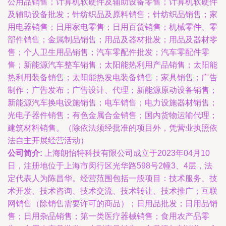
公用品销售；计算机软硬件及辅助设备零售；计算机软硬件
及辅助设备批发；针纺织品及原料销售；针纺织品销售；家
用电器销售；日用家电零售；日用百货销售；机械零件、零
部件销售；金属制品销售；用品及器材批发；用品及器材零
售；个人卫生用品销售；汽车零配件批发；汽车零配件零
售；新能源汽车整车销售；太阳能热利用产品销售；太阳能
热利用装备销售；太阳能热发电装备销售；家具销售；广告
制作；广告发布；广告设计、代理；新能源原动设备销售；
新能源汽车换电设施销售；电车销售；电力设施器材销售；
光电子器件销售；有色金属合金销售；国内货物运输代理；
建筑材料销售。（除依法须经批准的项目外，凭营业执照依
法自主开展经营活动）
公司简介:
上海朗怡特科技有限公司成立于2023年04月10
日，注册地位于上海市闵行区光华路598号2幢3、4层，法
定代表人为陈昌华。经营范围包括一般项目：技术服务、技
术开发、技术咨询、技术交流、技术转让、技术推广；互联
网销售（除销售需要许可的商品）；日用品批发；日用品销
售；日用杂品销售；第一类医疗器械销售；食用农产品零