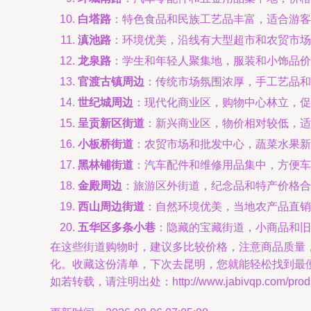
白塔路
：特色食品和民族工艺品丰富，适合游客
滇池路
：环境优美，沿线有大型超市和农贸市场
龙泉路
：学生和年轻人聚集地，服装和小饰品价
官渡古镇周边
：传统市场氛围浓厚，手工艺品
世纪城周边
：现代化商业区，购物中心林立，促
呈贡新区街道
：新兴商业区，物价相对较低，适
小板桥街道
：农贸市场和批发中心，蔬菜水果新
黑林铺街道
：汽车配件和维修用品集中，方便车
金殿周边
：旅游区外街道，纪念品和特产价格合
西山周边街道
：自然环境优美，当地农产品直销
五华区多条小巷
：隐藏的宝藏街道，小商品和旧
在这些街道购物时，建议多比较价格，注意商品质量
化。收藏这份清单，下次去昆明，您就能轻松找到最
如若转载，请注明出处：http://www.jabivqp.com/produc