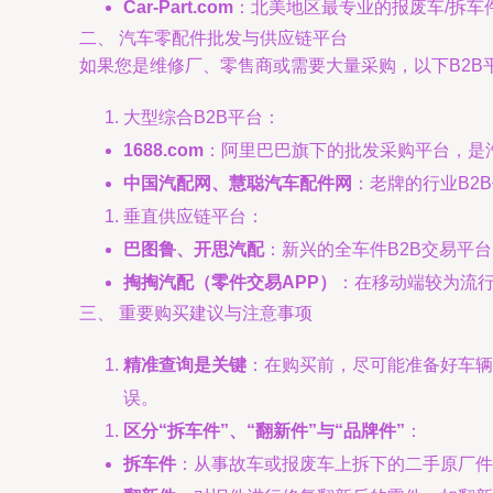
Car-Part.com
：北美地区最专业的报废车/拆
二、 汽车零配件批发与供应链平台
如果您是维修厂、零售商或需要大量采购，以下B2B
大型综合B2B平台：
1688.com
：阿里巴巴旗下的批发采购平台，是
中国汽配网、慧聪汽车配件网
：老牌的行业B2
垂直供应链平台：
巴图鲁、开思汽配
：新兴的全车件B2B交易平
掏掏汽配（零件交易APP）
：在移动端较为流
三、 重要购买建议与注意事项
精准查询是关键
：在购买前，尽可能准备好车辆
误。
区分“拆车件”、“翻新件”与“品牌件”
：
拆车件
：从事故车或报废车上拆下的二手原厂件