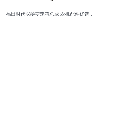
福田时代驭菱变速箱总成 农机配件优选，
品质保障，厂家直供