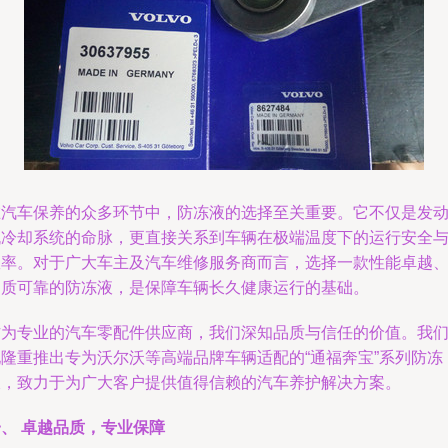
在汽车保养的众多环节中，防冻液的选择至关重要。它不仅是发
机冷却系统的命脉，更直接关系到车辆在极端温度下的运行安全
效率。对于广大车主及汽车维修服务商而言，选择一款性能卓越
品质可靠的防冻液，是保障车辆长久健康运行的基础。
作为专业的汽车零配件供应商，我们深知品质与信任的价值。我
现隆重推出专为沃尔沃等高端品牌车辆适配的“通福奔宝”系列防冻
液，致力于为广大客户提供值得信赖的汽车养护解决方案。
、 卓越品质，专业保障