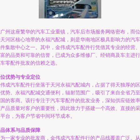
在广州这座繁华的汽车工业重镇，汽车后市场服务网络密布，而
于天河区核心地带的永福汽配城，则是华南地区极具影响力的汽
配件集散中心之一。其中，金伟成汽车配件行凭借其专业的经营
丰富的品类和可靠的信誉，已成为众多维修厂、经销商及车主进
汽车零配件批发的信赖之选。
区位优势与专业定位
金伟成汽车配件行坐落于天河永福汽配城内，占据了得天独厚的
位优势。永福汽配城交通便利，辐射范围广，吸引了来自全省乃
全国的客商。该行专注于汽车零配件的批发业务，深知供应链效
与产品质量对客户的重要性，因此致力于搭建一个高效、直接的
购平台，为客户节省中间环节成本。
产品体系与品质保障
作为一家专业的批发商，金伟成汽车配件行的产品线覆盖广泛。