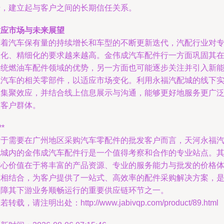
诺，建立起与客户之间的长期信任关系。
适应市场与未来展望
随着汽车保有量的持续增长和车型的不断更新迭代，汽配行业对
业化、精细化的要求越来越高。金伟成汽车配件行一方面巩固其
传统燃油车配件领域的优势，另一方面也可能逐步关注并引入新
源汽车的相关零部件，以适应市场变化。利用永福汽配城的线下
体集聚效应，并结合线上信息展示与沟通，能够更好地服务更广
的客户群体。
**
对于需要在广州地区采购汽车零配件的批发客户而言，天河永福
配城内的金伟成汽车配件行是一个值得考察和合作的专业站点。
核心价值在于将丰富的产品资源、专业的服务能力与批发的价格
系相结合，为客户提供了一站式、高效率的配件采购解决方案，
保障其下游业务顺畅运行的重要供应链环节之一。
若转载，请注明出处：http://www.jabivqp.com/product/89.html