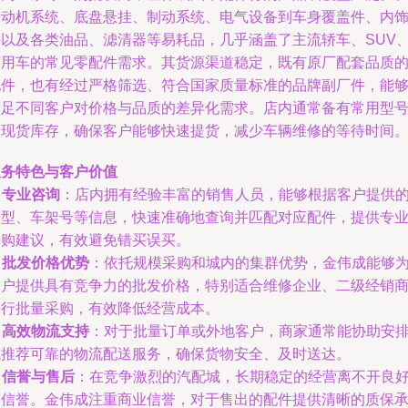
发动机系统、底盘悬挂、制动系统、电气设备到车身覆盖件、内
件以及各类油品、滤清器等易耗品，几乎涵盖了主流轿车、SUV
商用车的常见零配件需求。其货源渠道稳定，既有原厂配套品质
配件，也有经过严格筛选、符合国家质量标准的品牌副厂件，能
满足不同客户对价格与品质的差异化需求。店内通常备有常用型
的现货库存，确保客户能够快速提货，减少车辆维修的等待时间
服务特色与客户价值
.
专业咨询
：店内拥有经验丰富的销售人员，能够根据客户提供
车型、车架号等信息，快速准确地查询并匹配对应配件，提供专
采购建议，有效避免错买误买。
.
批发价格优势
：依托规模采购和城内的集群优势，金伟成能够
客户提供具有竞争力的批发价格，特别适合维修企业、二级经销
进行批量采购，有效降低经营成本。
.
高效物流支持
：对于批量订单或外地客户，商家通常能协助安
或推荐可靠的物流配送服务，确保货物安全、及时送达。
.
信誉与售后
：在竞争激烈的汽配城，长期稳定的经营离不开良
的信誉。金伟成注重商业信誉，对于售出的配件提供清晰的质保