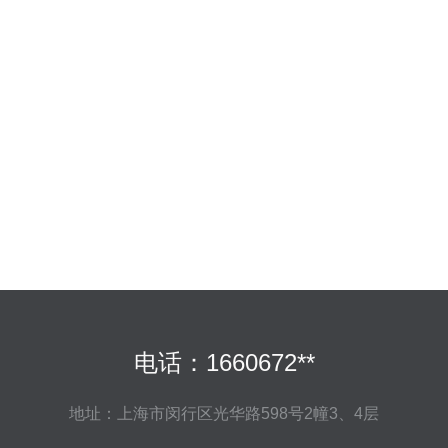
电话：1660672**
地址：上海市闵行区光华路598号2幢3、4层