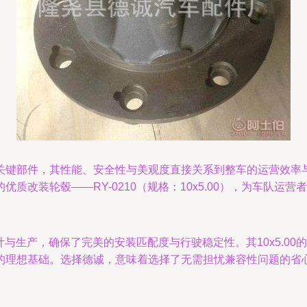
关键部件，其性能、安全性与美观度直接关系到整车的运营效率
质改装轮毂——RY-0210（规格：10x5.00），为车队
设计与生产，确保了完美的安装匹配度与行驶稳定性。其10x5.
的理想基础。选择德诚，意味着选择了无需担忧兼容性问题的省