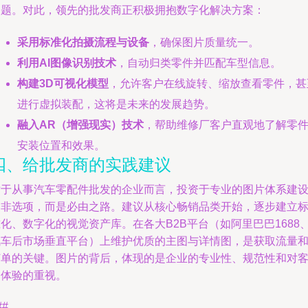
问题。对此，领先的批发商正积极拥抱数字化解决方案：
采用标准化拍摄流程与设备
，确保图片质量统一。
利用AI图像识别技术
，自动归类零件并匹配车型信息。
构建3D可视化模型
，允许客户在线旋转、缩放查看零件，甚
进行虚拟装配，这将是未来的发展趋势。
融入AR（增强现实）技术
，帮助维修厂客户直观地了解零
安装位置和效果。
四、给批发商的实践建议
对于从事汽车零配件批发的企业而言，投资于专业的图片体系建
已非选项，而是必由之路。建议从核心畅销品类开始，逐步建立
化、数字化的视觉资产库。在各大B2B平台（如阿里巴巴1688
汽车后市场垂直平台）上维护优质的主图与详情图，是获取流量
订单的关键。图片的背后，体现的是企业的专业性、规范性和对
户体验的重视。
##