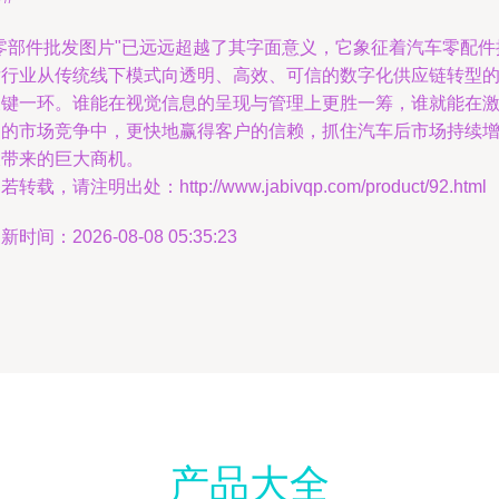
"零部件批发图片"已远远超越了其字面意义，它象征着汽车零配件
发行业从传统线下模式向透明、高效、可信的数字化供应链转型
关键一环。谁能在视觉信息的呈现与管理上更胜一筹，谁就能在
烈的市场竞争中，更快地赢得客户的信赖，抓住汽车后市场持续
长带来的巨大商机。
若转载，请注明出处：http://www.jabivqp.com/product/92.html
新时间：2026-08-08 05:35:23
产品大全