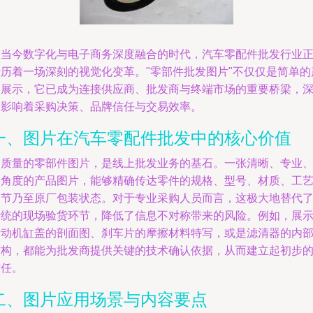
在当今数字化与电子商务深度融合的时代，汽车零配件批发行业
经历着一场深刻的视觉化变革。"零部件批发图片"不仅仅是简单的
品展示，它已成为连接供应商、批发商与终端市场的重要桥梁，
刻影响着采购决策、品牌信任与交易效率。
一、图片在汽车零配件批发中的核心价值
高质量的零部件图片，是线上批发业务的基石。一张清晰、专业
多角度的产品图片，能够精确传达零件的规格、型号、材质、工
细节乃至原厂包装状态。对于专业采购人员而言，这极大地替代
传统的现场验货环节，降低了信息不对称带来的风险。例如，展
发动机缸盖的剖面图、刹车片的摩擦材料特写，或是滤清器的内
结构，都能为批发商提供关键的技术确认依据，从而建立起初步
信任。
二、图片应用场景与内容要点