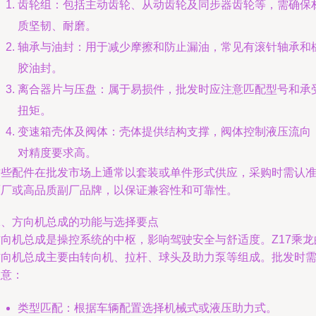
齿轮组：包括主动齿轮、从动齿轮及同步器齿轮等，需确保
质坚韧、耐磨。
轴承与油封：用于减少摩擦和防止漏油，常见有滚针轴承和
胶油封。
离合器片与压盘：属于易损件，批发时应注意匹配型号和承
扭矩。
变速箱壳体及阀体：壳体提供结构支撑，阀体控制液压流向
对精度要求高。
这些配件在批发市场上通常以套装或单件形式供应，采购时需认
原厂或高品质副厂品牌，以保证兼容性和可靠性。
二、方向机总成的功能与选择要点
方向机总成是操控系统的中枢，影响驾驶安全与舒适度。Z17乘龙
方向机总成主要由转向机、拉杆、球头及助力泵等组成。批发时
注意：
类型匹配：根据车辆配置选择机械式或液压助力式。