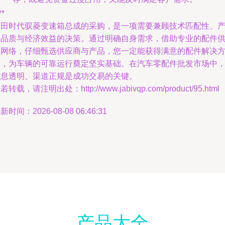
**
福田时代驭菱变速箱总成的采购，是一项需要兼顾技术匹配性、
品品质与经济效益的决策。通过明确自身需求，借助专业的配件
应网络，仔细甄选供应商与产品，您一定能获得满意的配件解决
案，为车辆的可靠运行奠定坚实基础。在汽车零配件批发市场中
信息透明、渠道正规是成功交易的关键。
若转载，请注明出处：http://www.jabivqp.com/product/95.html
新时间：2026-08-08 06:46:31
产品大全