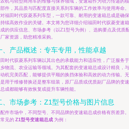
在农机与轻型商用车的维修与保养领域，变速箱作为动力传递的
心部件，其品质与匹配度直接关系到车辆的工作效率与使用寿命
针对福田时代驭菱系列车型，一款可靠、耐用的变速箱总成是确
其持续高效作业的关键。本文将为您详细介绍福田时代驭菱变速
总成的供应信息、市场参考（以Z1型号为例）、选购要点及优质
件厂家资源，助您精准采购。
一、产品概述：专车专用，性能卓越
福田时代驭菱系列车辆以其出色的承载能力和适应性，广泛服务
城乡物流、农业运输等领域。为其配套的变速箱总成设计精良，
发动机完美匹配，能够提供平顺的换挡体验和高效的动力传输。
论是用于维修替换还是整车组装，原厂品质或优质副厂品牌的变
箱总成都能够有效恢复或提升车辆性能。
二、市场参考：Z1型号价格与图片信息
在配件市场中，不同型号、不同品牌的变速箱总成价格有所差异
以常见的
Z1型号变速箱总成
为例：