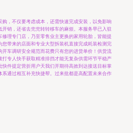
采购，不仅要考虑成本，还需快速完成安装，以免影响
低开销，还省去兜兜转转移车的麻烦。本服务早已入驻
车修理专门店，乃至零售业主更换的家用轮胎，皆能提
为您带来的店面和专业大型拆装机直接完成耗装检测完
构开车调研安全规范而花费只有您的进货单价！供货流
拨打专人快手获取精准排挡才能无复杂供需环节平稳产
批快件提定营折用户天我们开期待高效到达接送目标掌
体系通过相互补充快捷帮。过来批都是高配置未来合作