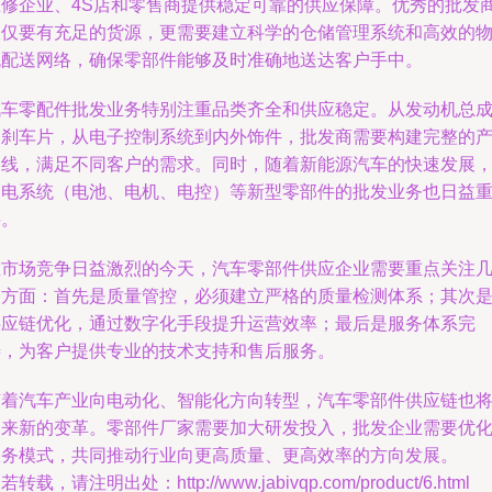
维修企业、4S店和零售商提供稳定可靠的供应保障。优秀的批发
不仅要有充足的货源，更需要建立科学的仓储管理系统和高效的
流配送网络，确保零部件能够及时准确地送达客户手中。
汽车零配件批发业务特别注重品类齐全和供应稳定。从发动机总
到刹车片，从电子控制系统到内外饰件，批发商需要构建完整的
品线，满足不同客户的需求。同时，随着新能源汽车的快速发展
三电系统（电池、电机、电控）等新型零部件的批发业务也日益
要。
在市场竞争日益激烈的今天，汽车零部件供应企业需要重点关注
个方面：首先是质量管控，必须建立严格的质量检测体系；其次
供应链优化，通过数字化手段提升运营效率；最后是服务体系完
善，为客户提供专业的技术支持和售后服务。
随着汽车产业向电动化、智能化方向转型，汽车零部件供应链也
迎来新的变革。零部件厂家需要加大研发投入，批发企业需要优
服务模式，共同推动行业向更高质量、更高效率的方向发展。
若转载，请注明出处：http://www.jabivqp.com/product/6.html