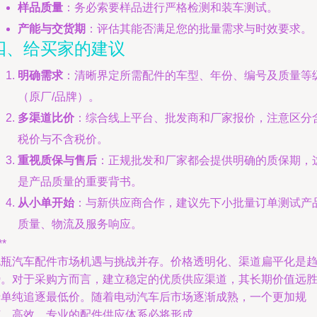
样品质量
：务必索要样品进行严格检测和装车测试。
产能与交货期
：评估其能否满足您的批量需求与时效要求。
四、给买家的建议
明确需求
：清晰界定所需配件的车型、年份、编号及质量等
（原厂/品牌）。
多渠道比价
：综合线上平台、批发商和厂家报价，注意区分
税价与不含税价。
重视质保与售后
：正规批发和厂家都会提供明确的质保期，
是产品质量的重要背书。
从小单开始
：与新供应商合作，建议先下小批量订单测试产
质量、物流及服务响应。
**
电瓶汽车配件市场机遇与挑战并存。价格透明化、渠道扁平化是
势。对于采购方而言，建立稳定的优质供应渠道，其长期价值远
于单纯追逐最低价。随着电动汽车后市场逐渐成熟，一个更加规
范、高效、专业的配件供应体系必将形成。