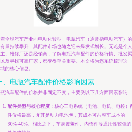
随着全球汽车产业向电动化转型，电瓶汽车（通常指电动汽车）
保有量持续攀升，其配件市场也随之迎来爆发式增长。无论是个
车主、维修厂还是经销商，了解电瓶汽车配件的价格行情、批发
道以及寻找可靠厂家，都变得至关重要。本文将为您系统梳理这
领域的核心信息。
一、电瓶汽车配件价格影响因素
电瓶汽车配件的价格并非固定不变，主要受以下几方面因素影响
配件类型与核心程度
：核心三电系统（电池、电机、电控）
件价格最高，尤其是动力电池包，其成本可占整车成本的
30%-40%。相比之下，车身覆盖件、内饰件等通用性较强的