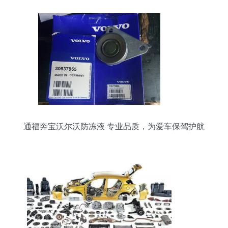
通福奔宝沃尔沃防冻液 专业品质，为爱车保驾护航