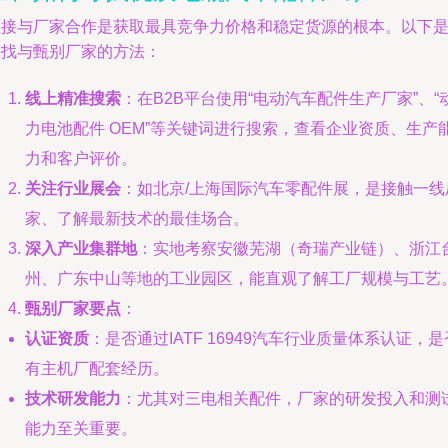
直接与厂家合作是获取最具竞争力价格和稳定货源的根本。以下
寻找与甄别厂家的方法：
线上精准搜索
：在B2B平台使用“电动汽车配件生产厂家”、“
力电池配件 OEM”等关键词进行搜索，查看企业资质、生产
力和客户评价。
关注行业展会
：如北京/上海国际汽车零配件展，是接触一线
家、了解最新技术的最佳场合。
深入产业集群地
：实地考察安徽芜湖（奇瑞产业链）、浙江
州、广东中山等地的工业园区，能直观了解工厂规模与工艺
甄别厂家要点
：
认证资质
：是否通过IATF 16949汽车行业质量体系认证，是
有主机厂配套经历。
技术研发能力
：尤其对三电相关配件，厂家的研发投入和测
能力至关重要。