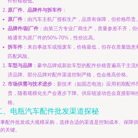
件价格较低。
原厂件、品牌件与拆车件
：
原厂件
：由汽车主机厂授权生产，品质有保障，但价格昂贵
品牌件/副厂件
：由第三方专业厂商生产，质量参差不齐，但
格通常为原厂件的50%-70%，性价比高。
拆车件
：来自事故车或报废车，价格最低，但存在质量隐患
匹配风险。
车型与品牌
：豪华品牌或新款车型的配件价格普遍高于主流
济品牌。部分品牌对配件渠道控制严格，也会推高价格。
市场供需与技术进步
：新技术（如固态电池）应用初期配件
贵，随着规模化生产会逐步下降。供应链波动也会直接影响
格。
二、电瓶汽车配件批发渠道探秘
从事配件批发或大规模采购，选择合适的渠道是控制成本、保障
应的关键。